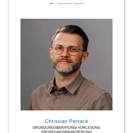
TEL: 0371/531-33526
MAIL: MICHAEL.CHERKASKYY@SAXEED.NET
Christian Pertack
GRÜNDUNGSBERATUNG/ VORLESUNG
GRÜNDUNGSFINANZIERUNG