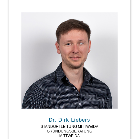
TEL: 03731/39-3887
MAIL: ANDRE.UHLMANN@SAXEED.TU-FREIBERG.DE
Dr. Dirk Liebers
STANDORTLEITUNG MITTWEIDA
GRÜNDUNGSBERATUNG
MITTWEIDA