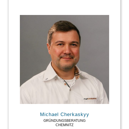
TEL: 03727/58-1886
MAIL: DIRK.LIEBERS@SAXEED.NET
Michael Cherkaskyy
GRÜNDUNGSBERATUNG
CHEMNITZ