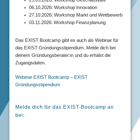
29.09.2026: Workshop Geschäftsidee
06.10.2026: Workshop Innovation
27.10.2026: Workshop Markt und Wettbewerb
03.11.2026: Workshop Finanzplanung
Keiner der Termine passt?
Das EXIST Bootcamp gibt es auch als Webinar für
das EXIST Gründungsstipendium. Melde dich bei
deinem Gründungsberater:in und du erhälst die
Zugangsdaten.
Webinar EXIST Bootcamp – EXIST
Gründungsstipendium
Melde dich für das EXIST-Bootcamp an
bei: