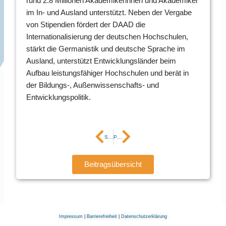
rund 2.8 Millionen Akademikerinnen und Akademiker
im In- und Ausland unterstützt. Neben der Vergabe
von Stipendien fördert der DAAD die
Internationalisierung der deutschen Hochschulen,
stärkt die Germanistik und deutsche Sprache im
Ausland, unterstützt Entwicklungsländer beim
Aufbau leistungsfähiger Hochschulen und berät in
der Bildungs-, Außenwissenschafts- und
Entwicklungspolitik.
Zurück
Nächster
Startup enaDyne der TU Freiberg setzt sich bei Carbon-to-Value Challenge der Bundesagentur für Sprunginnovation durch
Pitch des Monats Mai – Lucky Letter
Beitragsübersicht
Impressum
|
Barrierefreiheit
|
Datenschutzerklärung