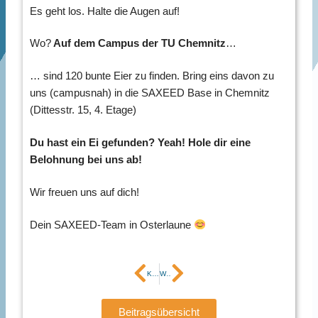
Es geht los. Halte die Augen auf!
Wo?
Auf dem Campus der TU Chemnitz
…
… sind 120 bunte Eier zu finden. Bring eins davon zu
uns (campusnah) in die SAXEED Base in Chemnitz
(Dittesstr. 15, 4. Etage)
Du hast ein Ei gefunden? Yeah! Hole dir eine
Belohnung bei uns ab!
Wir freuen uns auf dich!
Dein SAXEED-Team in Osterlaune
Zurück
Nächster
Kick-off-Event SAXEED.Women 2026
Workshops und Events im Sommersemester!
Beitragsübersicht