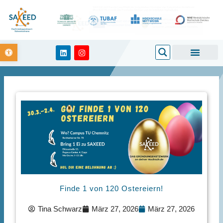
Zum
Inhalt
springen
Open toolbar
Search
L
I
i
n
n
s
k
t
e
a
d
g
i
r
n
a
m
Finde 1 von 120 Ostereiern!
Tina Schwarz
März 27, 2026
März 27, 2026