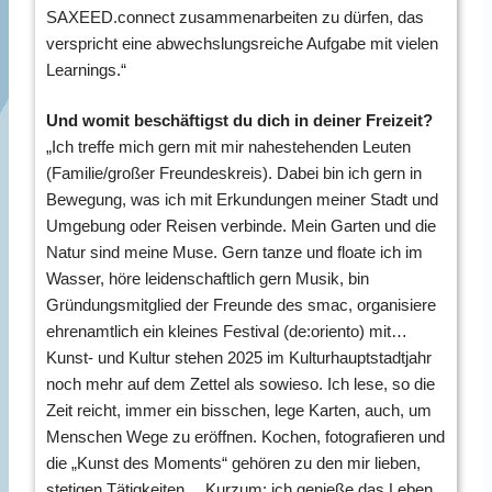
SAXEED.connect zusammenarbeiten zu dürfen, das
verspricht eine abwechslungsreiche Aufgabe mit vielen
Learnings.“
Und womit beschäftigst du dich in deiner Freizeit?
„Ich treffe mich gern mit mir nahestehenden Leuten
(Familie/großer Freundeskreis). Dabei bin ich gern in
Bewegung, was ich mit Erkundungen meiner Stadt und
Umgebung oder Reisen verbinde. Mein Garten und die
Natur sind meine Muse. Gern tanze und floate ich im
Wasser, höre leidenschaftlich gern Musik, bin
Gründungsmitglied der Freunde des smac, organisiere
ehrenamtlich ein kleines Festival (de:oriento) mit…
Kunst- und Kultur stehen 2025 im Kulturhauptstadtjahr
noch mehr auf dem Zettel als sowieso. Ich lese, so die
Zeit reicht, immer ein bisschen, lege Karten, auch, um
Menschen Wege zu eröffnen. Kochen, fotografieren und
die „Kunst des Moments“ gehören zu den mir lieben,
stetigen Tätigkeiten… Kurzum: ich genieße das Leben