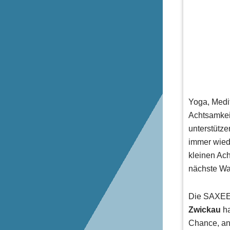
Yoga, Medi
Achtsamkei
unterstütz
immer wied
kleinen Ach
nächste Wal
Die SAXEE
Zwickau
ha
Chance, an