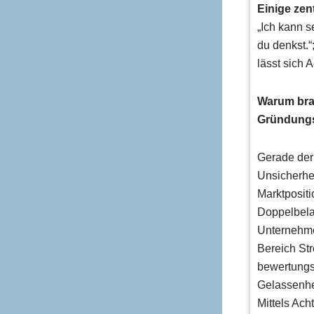
Einige zen
„Ich kann s
du denkst.“
lässt sich 
Warum bra
Gründung
Gerade der
Unsicherhei
Marktposit
Doppelbela
Unternehmen
Bereich St
bewertungs
Gelassenhe
Mittels Ach