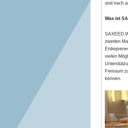
und nach a
Was ist 
SAXEED.Wom
zweiten Mal
Entrepreneu
vielen Mög
Unterstüt
Freiraum z
können.