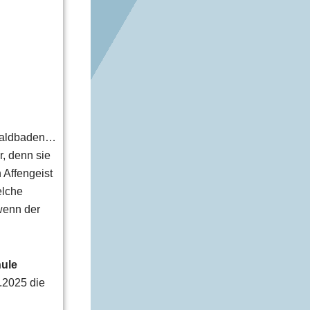
 Waldbaden…
, denn sie
 Affengeist
elche
 wenn der
ule
.2025 die