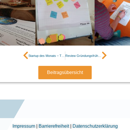
Zurück
Nächst
Startup des Monats – TOSA home appliances GmbH
Review Gründungsfrühstück am 22.08.2025: Früher an später denken
Beitragsübersicht
Impressum
|
Barrierefreiheit
|
Datenschutzerklärung