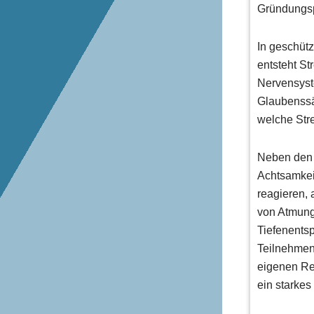
Gründungs
In geschüt
entsteht St
Nervensyst
Glaubenssät
welche Stre
Neben den 
Achtsamkeit
reagieren, 
von Atmung
Tiefenentsp
Teilnehmen
eigenen Re
ein starkes