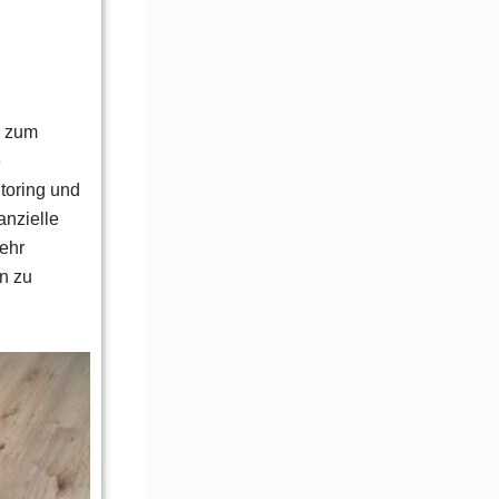
s zum
e
toring und
anzielle
ehr
n zu