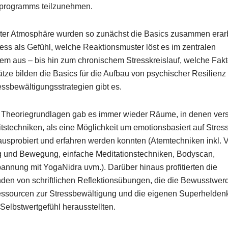
programms teilzunehmen.
zter Atmosphäre wurden so zunächst die Basics zusammen erarb
ress als Gefühl, welche Reaktionsmuster löst es im zentralen
em aus – bis hin zum chronischem Stresskreislauf, welche Fak
ze bilden die Basics für die Aufbau von psychischer Resilienz
ssbewältigungsstrategien gibt es.
Theoriegrundlagen gab es immer wieder Räume, in denen ver
stechniken, als eine Möglichkeit um emotionsbasiert auf Stres
ausprobiert und erfahren werden konnten (Atemtechniken inkl. 
 und Bewegung, einfache Meditationstechniken, Bodyscan,
annung mit YogaNidra uvm.). Darüber hinaus profitierten die
den von schriftlichen Reflektionsübungen, die die Bewusstwer
ssourcen zur Stressbewältigung und die eigenen Superheldenkr
 Selbstwertgefühl herausstellten.