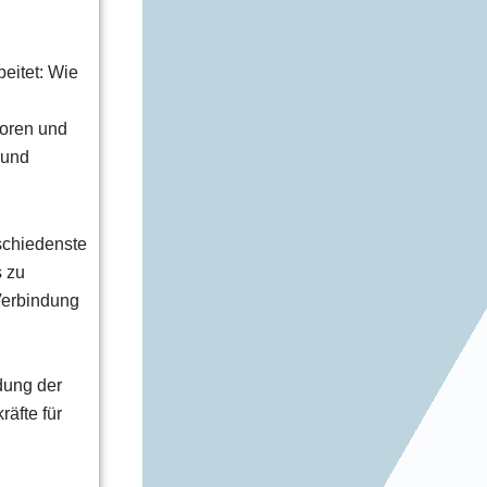
eitet: Wie
toren und
 und
schiedenste
s zu
Verbindung
dung der
äfte für