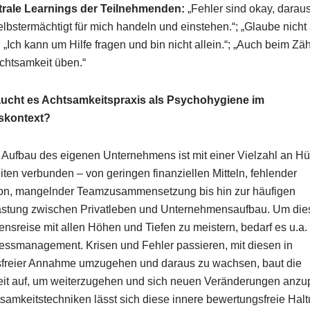
trale Learnings der Teilnehmenden:
„Fehler sind okay, daraus 
elbstermächtigt für mich handeln und einstehen.“; „Glaube nicht 
; „Ich kann um Hilfe fragen und bin nicht allein.“; „Auch beim Z
Achtsamkeit üben.“
ucht es Achtsamkeitspraxis als Psychohygiene im
skontext?
 Aufbau des eigenen Unternehmens ist mit einer Vielzahl an H
ten verbunden – von geringen finanziellen Mitteln, fehlender
ion, mangelnder Teamzusammensetzung bis hin zur häufigen
stung zwischen Privatleben und Unternehmensaufbau. Um die
sreise mit allen Höhen und Tiefen zu meistern, bedarf es u.a.
ressmanagement. Krisen und Fehler passieren, mit diesen in
freier Annahme umzugehen und daraus zu wachsen, baut die
it auf, um weiterzugehen und sich neuen Veränderungen anzu
tsamkeitstechniken lässt sich diese innere bewertungsfreie Hal