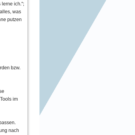
lerne ich.“;
alles, was
ähne putzen
ürden bzw.
se
 Tools im
passen.
tung nach