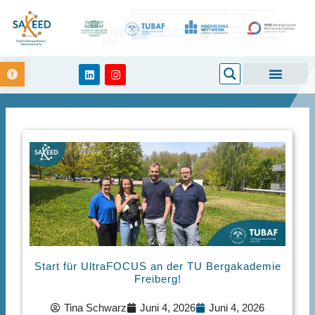
Zum
Inhalt
springen
Open toolbar
Search
L
I
i
n
n
s
k
t
e
a
d
g
i
r
n
a
m
Start für UltraFOCUS an der TU Bergakademie
Freiberg!
Tina Schwarz
Juni 4, 2026
Juni 4, 2026