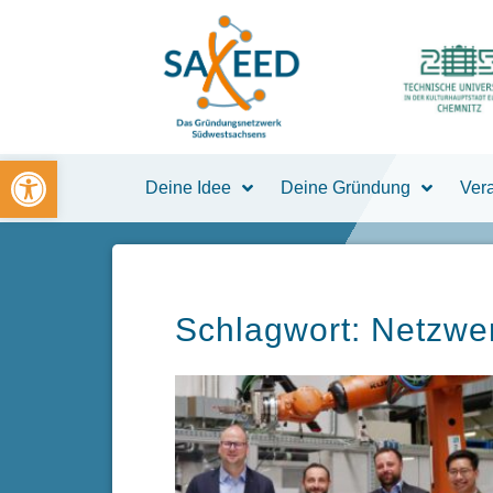
Zum
Inhalt
springen
Open toolbar
Deine Idee
Deine Gründung
Ver
Schlagwort: Netzwe