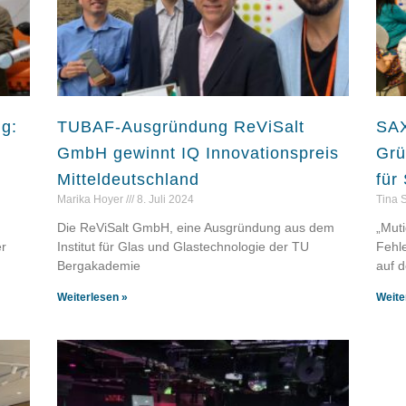
g:
TUBAF-Ausgründung ReViSalt
SAX
GmbH gewinnt IQ Innovationspreis
Grü
Mitteldeutschland
für
Marika Hoyer
8. Juli 2024
Tina 
Die ReViSalt GmbH, eine Ausgründung aus dem
„Muti
er
Institut für Glas und Glastechnologie der TU
Fehl
Bergakademie
auf 
Weiterlesen »
Weite