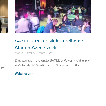
SAXEED Poker Night -Freiberger
Startup-Szene zockt
Marika Hoyer
5. März 2024
Das war sie…die erste SAXEED Poker Night ♠️ ♣️ ♥️
♦️ Mehr als 30 Studierende, Wissenschaftler
ge,
Weiterlesen »