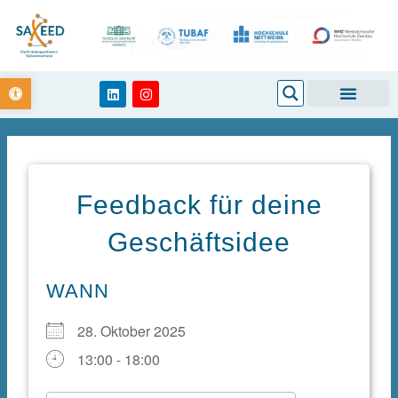
Zum
Inhalt
springen
Open toolbar
Search
L
I
i
n
n
s
k
t
e
a
d
g
i
r
n
a
m
Feedback für deine
Geschäftsidee
WANN
28. Oktober 2025
13:00 - 18:00