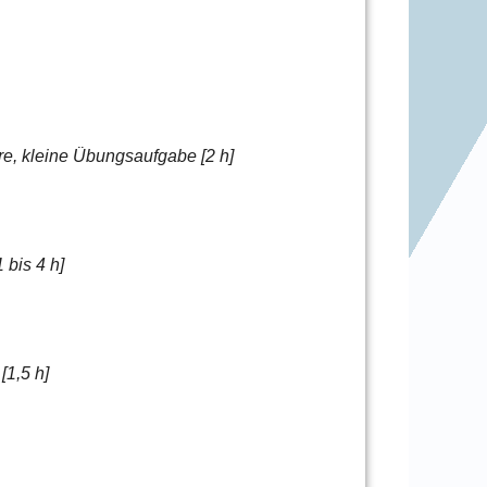
re, kleine Übungsaufgabe [2 h]
 bis 4 h]
[1,5 h]