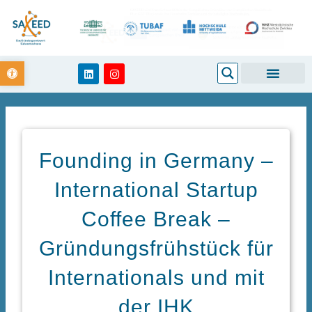
Zum
Inhalt
springen
Open toolbar
Search
L
I
i
n
n
s
k
t
e
a
d
g
i
r
n
a
m
Founding in Germany –
International Startup
Coffee Break –
Gründungsfrühstück für
Internationals und mit
der IHK