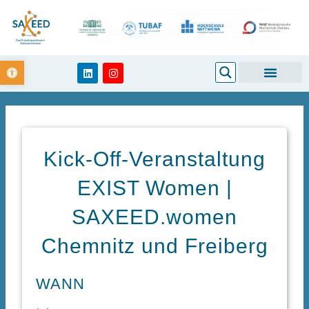
Zum
Inhalt
springen
Open toolbar
Search
L
I
i
n
n
s
k
t
e
a
d
g
i
r
n
a
m
Kick-Off-Veranstaltung
EXIST Women |
SAXEED.women
Chemnitz und Freiberg
WANN