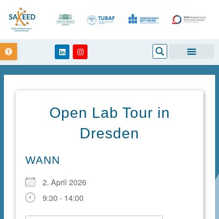
Zum
Inhalt
springen
Open toolbar
Search
L
I
i
n
n
s
k
t
e
a
d
g
i
r
n
a
m
Open Lab Tour in
Dresden
WANN
2. April 2026
9:30 - 14:00