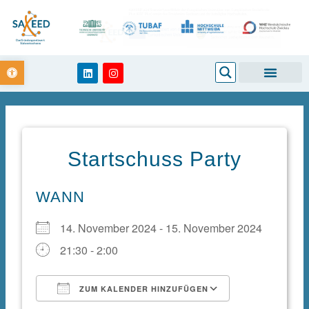
Zum
Inhalt
springen
Open toolbar
Search
L
I
i
n
n
s
k
t
e
a
d
g
i
r
n
a
m
Startschuss Party
WANN
14. November 2024 - 15. November 2024
21:30 - 2:00
ZUM KALENDER HINZUFÜGEN