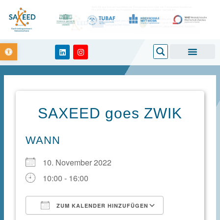
Zum
Inhalt
springen
Open toolbar
Search
L
I
i
n
n
s
k
t
e
a
d
g
i
r
n
a
m
SAXEED goes ZWIK
WANN
10. November 2022
10:00 - 16:00
ZUM KALENDER HINZUFÜGEN