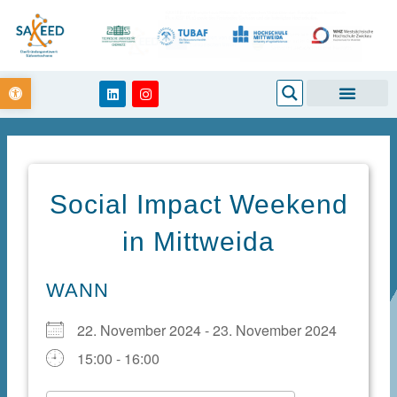
Zum
Inhalt
springen
Open toolbar
Search
L
I
i
n
n
s
k
t
e
a
d
g
i
r
n
a
m
Social Impact Weekend
in Mittweida
WANN
22. November 2024 - 23. November 2024
15:00 - 16:00