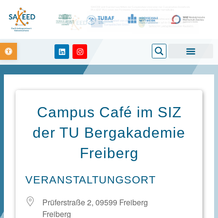
Zum
Inhalt
springen
Open toolbar
Search
L
I
i
n
n
s
k
t
e
a
d
g
i
r
n
a
m
Campus Café im SIZ
der TU Bergakademie
Freiberg
VERANSTALTUNGSORT
Prüferstraße 2, 09599 Freiberg
Freiberg