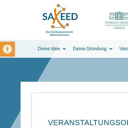
Zum
Inhalt
springen
Open toolbar
Deine Idee
Deine Gründung
Ver
VERANSTALTUNGSO