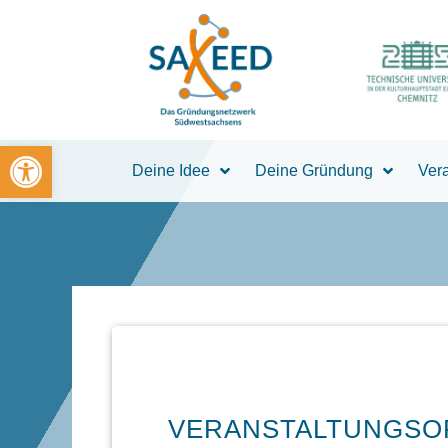
Zum
Inhalt
springen
Open toolbar
Deine Idee
Deine Gründung
Ver
VERANSTALTUNGSO