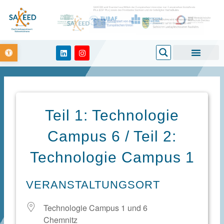
Zum
Inhalt
springen
Open toolbar
Search
L
I
i
n
n
s
k
t
e
a
d
g
i
r
n
a
m
Teil 1: Technologie
Campus 6 / Teil 2:
Technologie Campus 1
VERANSTALTUNGSORT
Technologie Campus 1 und 6
Chemnitz