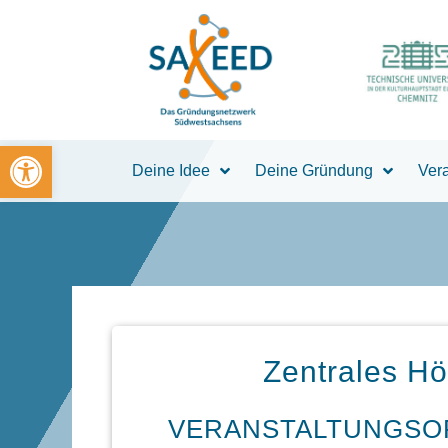
Zum
Inhalt
springen
Open toolbar
Deine Idee
Deine Gründung
Ver
Zentrales H
VERANSTALTUNGSO