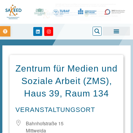
Zum
Inhalt
springen
Open toolbar
Search
L
I
i
n
n
s
k
t
e
a
d
g
i
r
n
a
m
Zentrum für Medien und
Soziale Arbeit (ZMS),
Haus 39, Raum 134
VERANSTALTUNGSORT
Bahnhofstraße 15
Mittweida