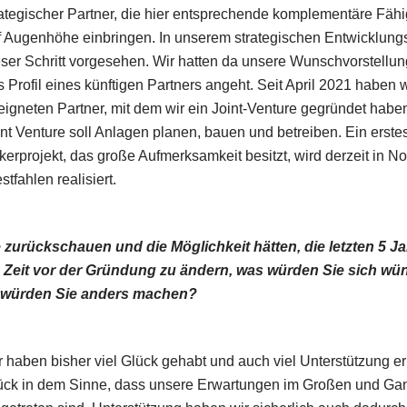
rategischer Partner, die hier entsprechende komplementäre Fähi
f Augenhöhe einbringen. In unserem strategischen Entwicklung
eser Schritt vorgesehen. Wir hatten da unsere Wunschvorstellu
s Profil eines künftigen Partners angeht. Seit April 2021 haben 
eigneten Partner, mit dem wir ein Joint-Venture gegründet habe
int Venture soll Anlagen planen, bauen und betreiben. Ein erste
kerprojekt, das große Aufmerksamkeit besitzt, wird derzeit in No
tfahlen realisiert.
zurückschauen und die Möglichkeit hätten, die letzten 5 Ja
e Zeit vor der Gründung zu ändern, was würden Sie sich w
 würden Sie anders machen?
r haben bisher viel Glück gehabt und auch viel Unterstützung er
ück in dem Sinne, dass unsere Erwartungen im Großen und Ga