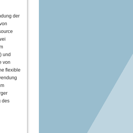
ndung der
 von
source
wei
em
) und
e von
e flexible
hwendung
um
rger
g des