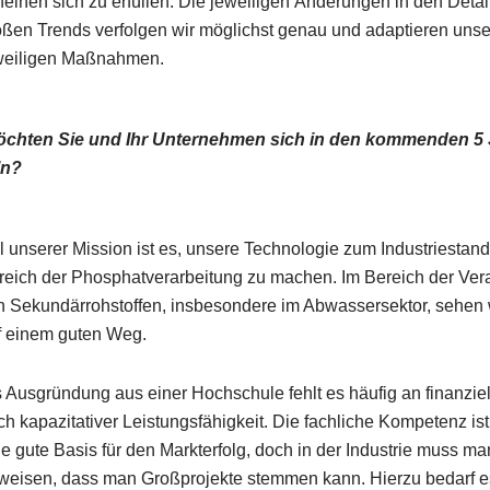
heinen sich zu erfüllen. Die jeweiligen Änderungen in den Detai
oßen Trends verfolgen wir möglichst genau und adaptieren uns
weiligen Maßnahmen.
chten Sie und Ihr Unternehmen sich in den kommenden 5
ln?
il unserer Mission ist es, unsere Technologie zum Industriestan
reich der Phosphatverarbeitung zu machen. Im Bereich der Ver
n Sekundärrohstoffen, insbesondere im Abwassersektor, sehen 
f einem guten Weg.
s Ausgründung aus einer Hochschule fehlt es häufig an finanziel
ch kapazitativer Leistungsfähigkeit. Die fachliche Kompetenz is
ne gute Basis für den Markterfolg, doch in der Industrie muss m
weisen, dass man Großprojekte stemmen kann. Hierzu bedarf e