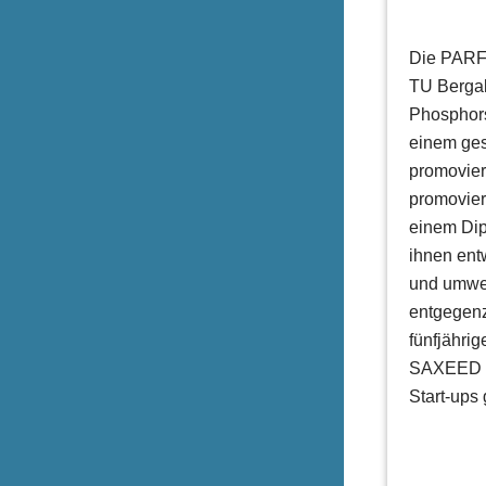
Die PARF
TU Bergak
Phosphors
einem ges
promovier
promovier
einem Dip
ihnen ent
und umwe
entgegenz
fünfjähri
SAXEED Te
Start-ups 