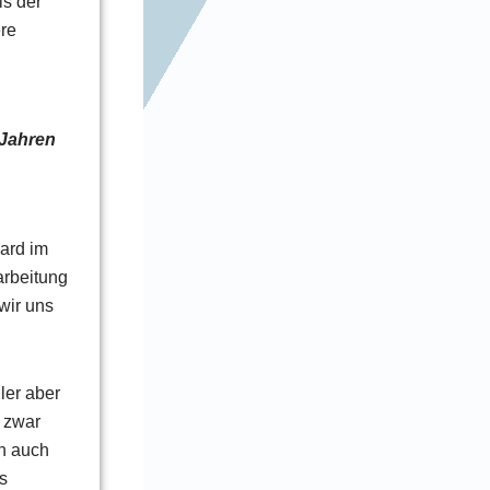
ls der
ere
 Jahren
dard im
arbeitung
wir uns
ler aber
t zwar
an auch
s