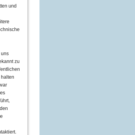
tten und
itere
echnische
r uns
ekannt zu
entlichen
 halten
zwar
res
ührt,
 den
re
aktiert.