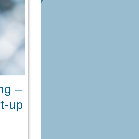
ng –
rt-up