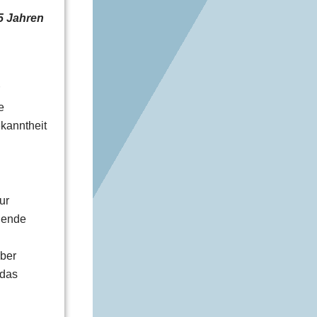
5 Jahren
e
kanntheit
ur
ehende
lber
 das