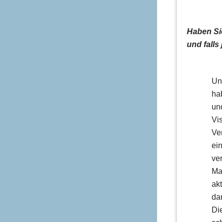
Haben Si
und falls
Un
ha
un
Vi
Ve
ei
ve
Ma
ak
da
Di