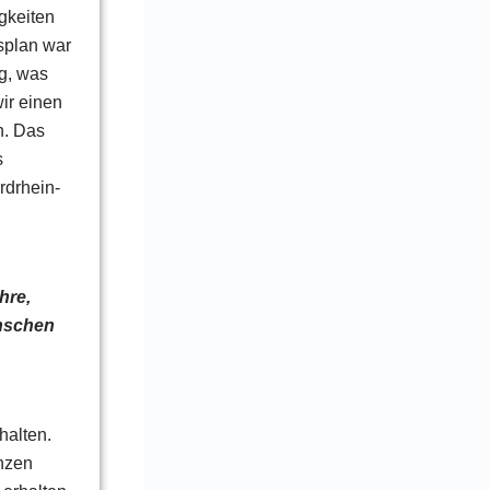
gkeiten
splan war
ng, was
wir einen
n. Das
s
rdrhein-
hre,
ünschen
halten.
nzen