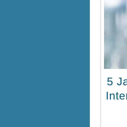
5 J
Inte