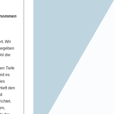
genommen
t. Wir
gegeben
hl die
hen Tiefe
ird es
des
tieft den
nd
chtet.
en,