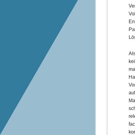
Ve
Vo
En
Pa
Lö
Al
ke
ma
Ha
Vo
au
Ma
sc
re
fa
ko