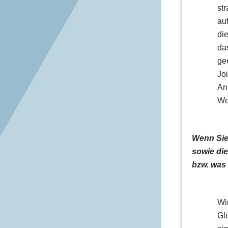
st
au
di
da
ge
Jo
An
Wes
Wenn Sie 
sowie di
bzw. was
Wi
Gl