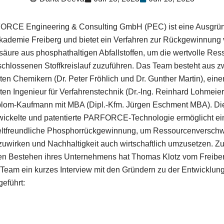
ORCE Engineering & Consulting GmbH (PEC) ist eine Ausgrü
ademie Freiberg und bietet ein Verfahren zur Rückgewinnung
äure aus phosphathaltigen Abfallstoffen, um die wertvolle Res
chlossenen Stoffkreislauf zuzuführen. Das Team besteht aus z
ten Chemikern (Dr. Peter Fröhlich und Dr. Gunther Martin), ein
ten Ingenieur für Verfahrenstechnik (Dr.-Ing. Reinhard Lohmeier
lom-Kaufmann mit MBA (Dipl.-Kfm. Jürgen Eschment MBA). Di
wickelte und patentierte PARFORCE-Technologie ermöglicht ein
ltfreundliche Phosphorrückgewinnung, um Ressourcenversc
uwirken und Nachhaltigkeit auch wirtschaftlich umzusetzen. Z
gen Bestehen ihres Unternehmens hat Thomas Klotz vom Freibe
am ein kurzes Interview mit den Gründern zu der Entwicklun
geführt: