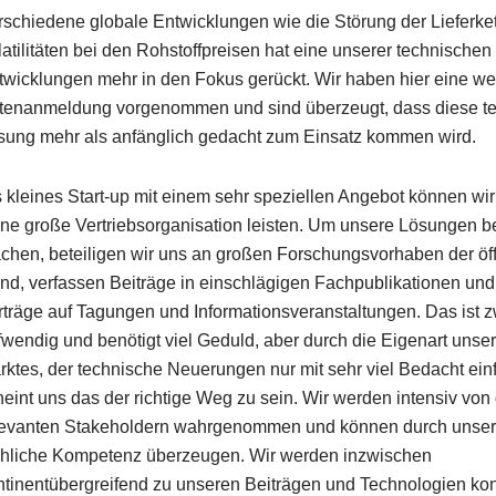
rschiedene globale Entwicklungen wie die Störung der Lieferke
latilitäten bei den Rohstoffpreisen hat eine unserer technischen
twicklungen mehr in den Fokus gerückt. Wir haben hier eine we
tenanmeldung vorgenommen und sind überzeugt, dass diese t
sung mehr als anfänglich gedacht zum Einsatz kommen wird.
s kleines Start-up mit einem sehr speziellen Angebot können wi
ine große Vertriebsorganisation leisten. Um unsere Lösungen b
chen, beteiligen wir uns an großen Forschungsvorhaben der öff
nd, verfassen Beiträge in einschlägigen Fachpublikationen und
rträge auf Tagungen und Informationsveranstaltungen. Das ist 
fwendig und benötigt viel Geduld, aber durch die Eigenart unse
rktes, der technische Neuerungen nur mit sehr viel Bedacht einf
heint uns das der richtige Weg zu sein. Wir werden intensiv von
levanten Stakeholdern wahrgenommen und können durch unse
chliche Kompetenz überzeugen. Wir werden inzwischen
ntinentübergreifend zu unseren Beiträgen und Technologien kont