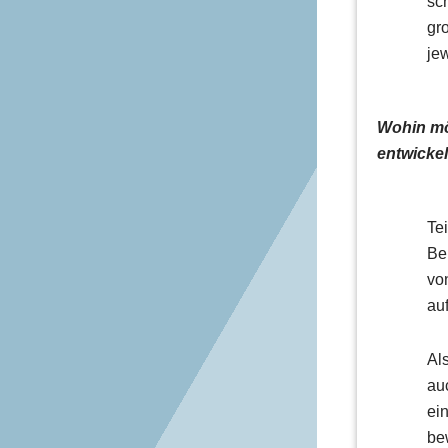
sc
gr
je
Wohin mö
entwicke
Te
Be
vo
au
Al
au
ei
be