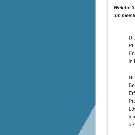
Welche 3
am meist
Di
Ph
En
in
Hi
Be
Erf
Pr
Lö
le
ur