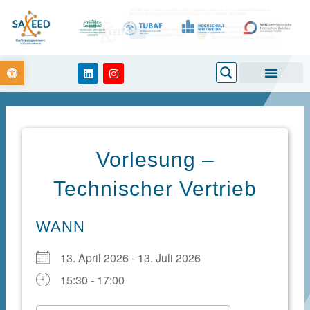
Zum
Inhalt
springen
Open toolbar
Search
L
I
i
n
n
s
k
t
e
a
d
g
i
r
n
a
m
Vorlesung –
Technischer Vertrieb
WANN
13. April 2026 - 13. Juli 2026
15:30 - 17:00