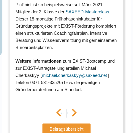
PinPoint ist so beispielsweise seit März 2021
Mitglied der 2. Klasse der
SAXEED-Masterclass
.
Dieser 18-monatige Frühphaseninkubator für
Gründungsprojekte mit EXIST-Förderung kombiniert
einen strukturierten Coachingfahrplan, intensive
Beratung und Wissensvermittlung mit gemeinsamen
Büroarbeitsplätzen.
Weitere Informationen
zum EXIST-Bootcamp und
zur EXIST-Antragstellung erteilen Michael
Cherkaskyy (
michael.cherkaskyy@saxeed.net
|
Telefon 0371 531-33526) bzw. die jeweiligen
GründerberaterInnen am Standort.
Zurück
Nächster
Stellenausschreibung SoftwareentwicklerIn TU Chemnitz (Wissenschaftliche(r) MitarbeiterIn)
InnoAcademy 2022 – Startschuss für das innovative Praktikum ist gefallen
Beitragsübersicht