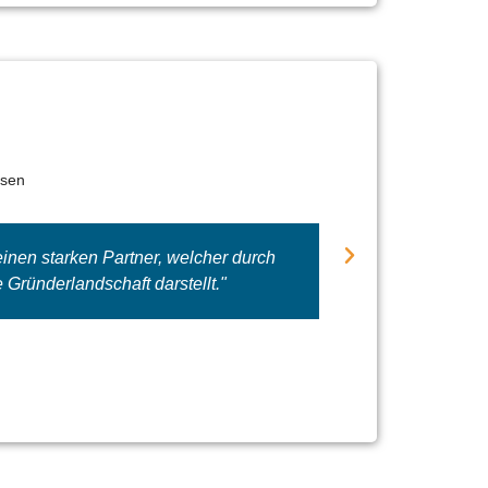
hsen
en starken Partner, welcher durch
"Die im SA
Gründerlandschaft darstellt."
Gründung
ef