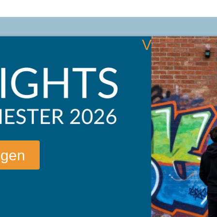
V
o
r
l
e
s
u
n
g
ngen