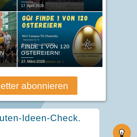
Posted
17. April 2026
on
FINDE 1 VON 120
EN
OSTEREIERN!
Posted
27. März 2026
on
etter abonnieren
nuten-Ideen-Check.